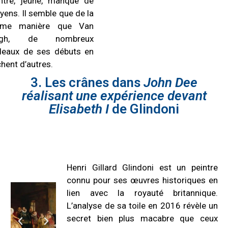
intre, jeune, manque de
ens. Il semble que de la
me manière que Van
gh, de nombreux
bleaux de ses débuts en
hent d’autres.
3. Les crânes dans
John Dee
réalisant une expérience devant
Elisabeth I
de
Glindoni
Henri Gillard Glindoni est un peintre
connu pour ses œuvres historiques en
lien avec la royauté britannique.
L’analyse de sa toile
en 2016 révèle un
secret bien plus macabre que ceux