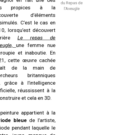
pagnol en fait une des
du Repas de
us propices à la
l'Aveugle
couverte d’éléments
simulés. C’est le cas en
0, lorsqu’est découvert
rrière
Le repas de
veugle,
une femme nue
roupie et inaboutie. En
21, cette œuvre cachée
naît de la main de
ercheurs britanniques
, grâce à l’intelligence
ificielle, réussissent à la
onstruire et cela en 3D.
peinture appartient à la
riode bleue
de l’artiste,
iode pendant laquelle le