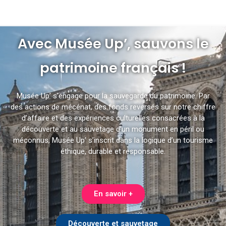
Avec Musée Up’, sauvons le
patrimoine français !
Musée Up’ s’engage pour la sauvegarde du patrimoine. Par
des actions de mécénat, des fonds reversés sur notre chiffre
d’affaire et des expériences culturelles consacrées à la
découverte et au sauvetage d’un monument en péril ou
méconnus, Musée Up’ s’inscrit dans la logique d’un tourisme
éthique, durable et responsable.
En savoir +
Découverte et sauvetage