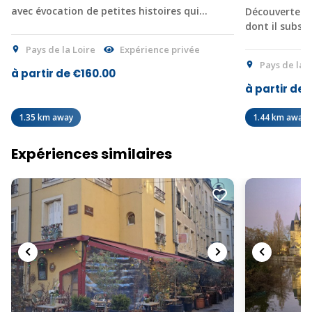
avec évocation de petites histoires qui…
Découverte de 
dont il subsi
Pays de la Loire
Expérience privée
Pays de la L
à partir de €160.00
à partir de 
1.35 km away
1.44 km away
Expériences similaires