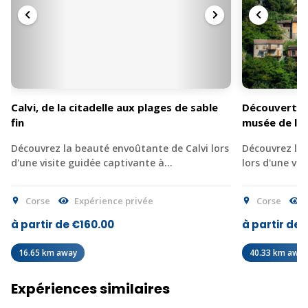
Calvi, de la citadelle aux plages de sable
Découverte d
fin
musée de la
Découvrez la beauté envoûtante de Calvi lors
Découvrez l'h
d'une visite guidée captivante à…
lors d'une vis
Corse
Expérience privée
Corse
E
à partir de €160.00
à partir de 
16.65 km away
40.33 km away
Expériences similaires