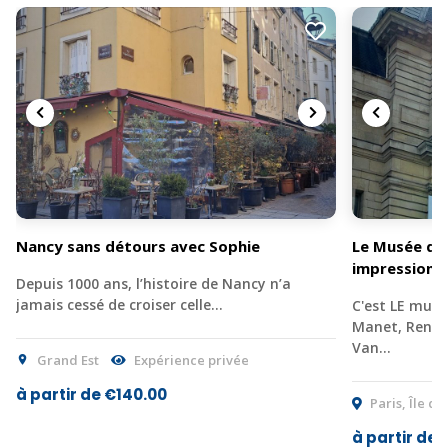
Nancy sans détours avec Sophie
Le Musée d’O
impressionn
Depuis 1000 ans, l’histoire de Nancy n’a
jamais cessé de croiser celle…
C'est LE musé
Manet, Renoir
Van…
Grand Est
Expérience privée
à partir de €140.00
Paris, Île d
à partir de