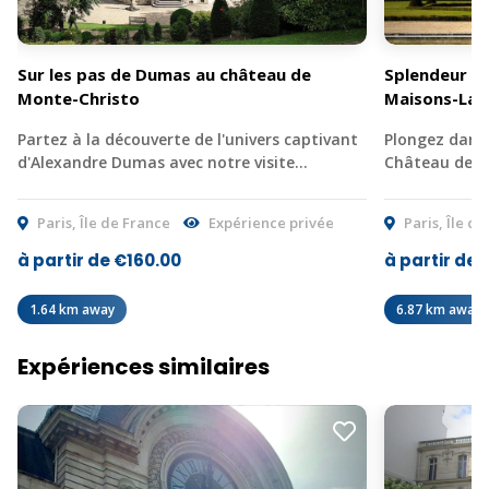
Sur les pas de Dumas au château de
Splendeur et
Monte-Christo
Maisons-Laff
Partez à la découverte de l'univers captivant
Plongez dans l
d'Alexandre Dumas avec notre visite…
Château de Ma
Paris, Île de France
Expérience privée
Paris, Île d
à partir de €160.00
à partir de 
1.64 km away
6.87 km away
Expériences similaires