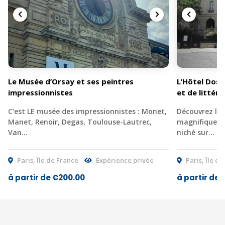
Le Musée d’Orsay et ses peintres
L’Hôtel Dosne
impressionnistes
et de littér
C'est LE musée des impressionnistes : Monet,
Découvrez l’H
Manet, Renoir, Degas, Toulouse-Lautrec,
magnifique hô
Van…
niché sur…
Paris, Île de France
Expérience privée
Paris, Île d
à partir de €200.00
à partir de