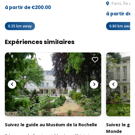
Paris, Île d
à partir de €200.00
à partir de 
0.35 km away
0.80 km away
Expériences similaires
Suivez le guide au Muséum de la Rochelle
Suivez le gu
Monde