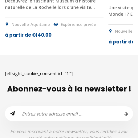
Découvrez le fascinant Muséum d'histoire
naturelle de La Rochelle lors d'une visite…
Une visite qu
Monde ! ? Ex
Nouvelle-Aquitaine
Expérience privée
Nouvelle-A
à partir de €140.00
à partir de 
[elfsight_cookie_consent id="1"]
Abonnez-vous à la newsletter !
En vous inscrivant à notre newsletter, vous certifiez avoir
accepté notre politique de confidentialité.