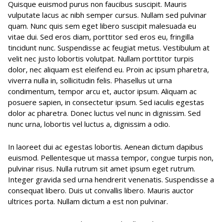
Quisque euismod purus non faucibus suscipit. Mauris
vulputate lacus ac nibh semper cursus. Nullam sed pulvinar
quam. Nunc quis sem eget libero suscipit malesuada eu
vitae dui. Sed eros diam, porttitor sed eros eu, fringilla
tincidunt nunc. Suspendisse ac feugiat metus. Vestibulum at
velit nec justo lobortis volutpat. Nullam porttitor turpis
dolor, nec aliquam est eleifend eu. Proin ac ipsum pharetra,
viverra nulla in, sollicitudin felis. Phasellus ut urna
condimentum, tempor arcu et, auctor ipsum. Aliquam ac
posuere sapien, in consectetur ipsum. Sed iaculis egestas
dolor ac pharetra. Donec luctus vel nunc in dignissim. Sed
nunc urna, lobortis vel luctus a, dignissim a odio.
In laoreet dui ac egestas lobortis. Aenean dictum dapibus
euismod. Pellentesque ut massa tempor, congue turpis non,
pulvinar risus. Nulla rutrum sit amet ipsum eget rutrum.
Integer gravida sed urna hendrerit venenatis. Suspendisse a
consequat libero. Duis ut convallis libero. Mauris auctor
ultrices porta. Nullam dictum a est non pulvinar.