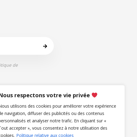
itique de
Nous contacter
Nous respectons votre vie privée
Contact
Nous utilisons des cookies pour améliorer votre expérience
de navigation, diffuser des publicités ou des contenus
Presse
personnalisés et analyser notre trafic. En cliquant sur «
Partenaire et entreprises
Tout accepter », vous consentez à notre utilisation des
Influenceurs
cookies.
Politique relative aux cookies