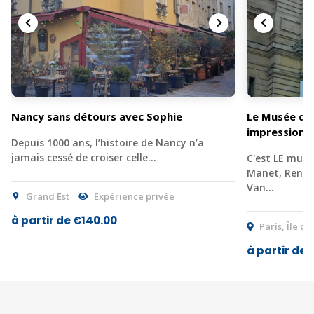
Nancy sans détours avec Sophie
Le Musée d’O
impressionn
Depuis 1000 ans, l’histoire de Nancy n’a
jamais cessé de croiser celle…
C'est LE musé
Manet, Renoir
Van…
Grand Est
Expérience privée
à partir de €140.00
Paris, Île d
à partir de