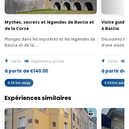
Mythes, secrets et légendes de Bastia et
Visite guidé
de la Corse
à Bastia
Plongez dans les mystères et les légendes de
Découvrez Bas
Bastia et de la…
d'une visite 
Corse
Expérience privée
Corse
E
à partir de €140.00
à partir de 
0.56 km away
0.94 km away
Expériences similaires