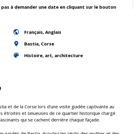
ez pas à demander une date en cliquant sur le bouton
Français, Anglais
Bastia, Corse
Histoire, art, architecture
e
ia et de la Corse lors d'une visite guidée captivante au
lles étroites et sinueuses de ce quartier historique chargé
 fascinants qui se cachent derrière chaque façade.
ien gardés de Bastia, écoutez les récits des mythes et des