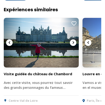
Expériences similaires
Visite guidée du château de Chambord
Louvre en es
Avec cette visite, vous pourrez tout savoir
Vamos a visi
des grands personnages du fameux…
en el museo 
Centre-Val de Loire
Paris, Île d