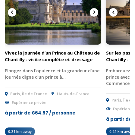
Vivez la journée d’un Prince au Château de
Sur les pas 
Chantilly : visite complète et dressage
Chantilly : v
Plongez dans l'opulence et la grandeur d'une
Embarquez po
journée digne d'un prince à…
prince avec c
Commencez
Paris, Île de France
Hauts-de-France
Paris, Île d
Expérience privée
Expérience
à partir de €64.97 / personne
à partir de
0.21 km away
0.21 km away